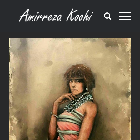
Ski
t
conten