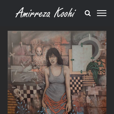
Ski
t
conten