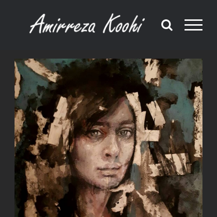
Ski
t
conten