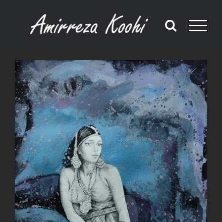
Ski
t
conten